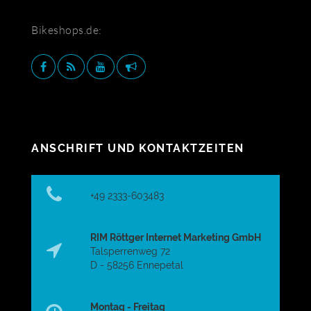
Bikeshops.de:
ANSCHRIFT UND KONTAKTZEITEN
+49 2333-603483
RIM Röttger Internet Marketing GmbH
Talsperrenweg 72
D - 58256 Ennepetal
Montag - Freitag