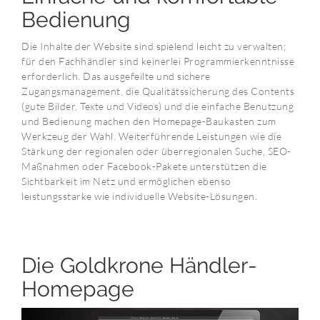
Bedienung
Die Inhalte der Website sind spielend leicht zu verwalten;
für den Fachhändler sind keinerlei Programmierkenntnisse
erforderlich. Das ausgefeilte und sichere
Zugangsmanagement, die Qualitätssicherung des Contents
(gute Bilder, Texte und Videos) und die einfache Benutzung
und Bedienung machen den Homepage-Baukasten zum
Werkzeug der Wahl. Weiterführende Leistungen wie die
Stärkung der regionalen oder überregionalen Suche, SEO-
Maßnahmen oder Facebook-Pakete unterstützen die
Sichtbarkeit im Netz und ermöglichen ebenso
leistungsstarke wie individuelle Website-Lösungen.
Die Goldkrone Händler-
Homepage